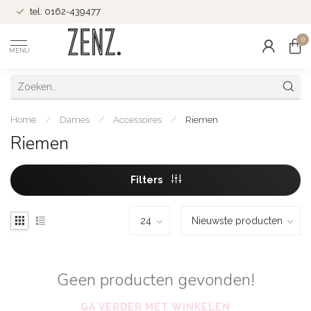
tel. 0162-439477
0
MENU
Home
/
Dames
/
Accessoires
/
Riemen
Riemen
Filters
Geen producten gevonden!
GA VERDER MET WINKELEN