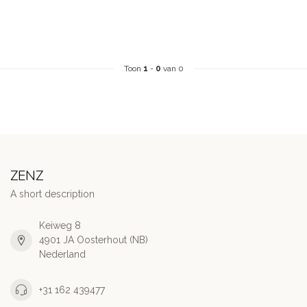
Toon
1
-
0
van 0
ZENZ
A short description
Keiweg 8
4901 JA Oosterhout (NB)
Nederland
+31 162 439477