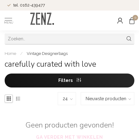
tel. 0162-439477
0
MENU
Home
/
Vintage Designerbags
carefully curated with love
Filters
Geen producten gevonden!
GA VERDER MET WINKELEN