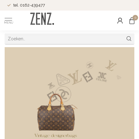
tel. 0162-439477
0
MENU