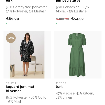
Jurk
jumpsuit zilver
58% Gerecycled polyester,
50% Polyamide - 45%
39% Polyester, 3% Elastaan
Modal - 5% Elastane
€89,99
€54,50
€109,00
Carefully crafted in China
-
-
-50%
FRNCH
PIECES
jaquard jurk met
Jurk
bloemen
47% viscose, 41% katoen,
84% Polyester - 10% Cotton
12% linnen
- 6% Modal