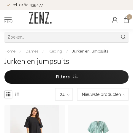
tel. 0162-439477
0
MENU
Home
/
Dames
/
Kleding
/
Jurken en jumpsuits
Jurken en jumpsuits
Filters