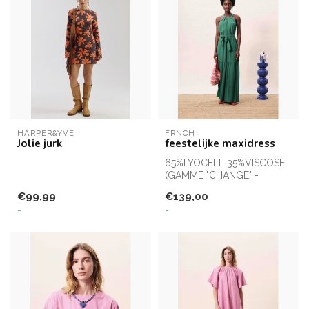
HARPER&YVE
FRNCH
Jolie jurk
feestelijke maxidress
65%LYOCELL 35%VISCOSE
(GAMME "CHANGE" -
MATIÈRE ÉCO-FRIENDLY)
€99,99
€139,00
-
-
Designé en Fran...