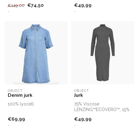
€74,50
€49,99
€149,00
Carefully crafted in China
-
-
OBJECT
OBJECT
Denim jurk
Jurk
100% lyocell
75% Viscose
LENZING™ECOVERO™, 15%
Nylon, 10% Metallic Fibres
€69,99
€49,99
-
-