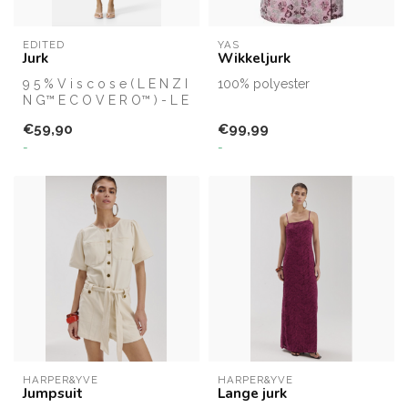
EDITED
YAS
Jurk
Wikkeljurk
9 5 % V i s c o s e ( L E N Z I
100% polyester
N G™ E C O V E R O™ ) - L E
N Z I N G™ E C O V E...
€59,90
€99,99
-
-
HARPER&YVE
HARPER&YVE
Jumpsuit
Lange jurk