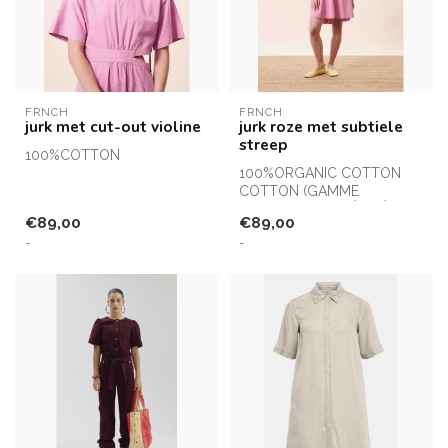
FRNCH
FRNCH
jurk met cut-out violine
jurk roze met subtiele
streep
100%COTTON
100%ORGANIC COTTON
Designé en France, fabriqué
COTTON (GAMME
en Chine
"CHANGE" - MATIÈRE ÉCO-
€89,00
€89,00
FRIENDLY)
-
-
Designé en ...