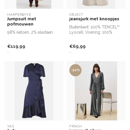
HARPER&YVE
OBJECT
Jumpsuit met
jeansjurk met knoopjes
pofmouwen
Buitenkant: 100% TENCEL™
98% katoen, 2% elastaan
Lyocell; Voering: 100%
Polyester
€119,99
€69,99
-
-
-50%
YAS
FRNCH