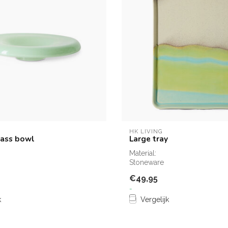
HK LIVING
lass bowl
Large tray
Material:
Stoneware
€49,95
-
k
Vergelijk