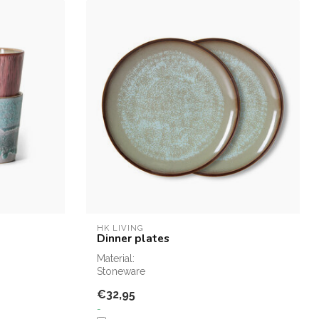
HK LIVING
Dinner plates
Material:
Stoneware
Dimensions:
€32,95
27,5x27,5x2cm
-