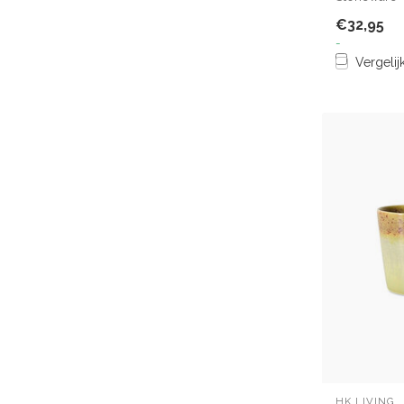
€32,95
-
Vergelij
HK LIVING