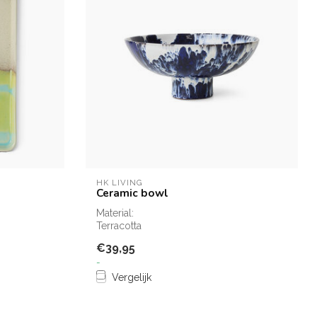
HK LIVING
Ceramic bowl
Material:
Terracotta
Material compounds:
€39,95
100% Terracotta
-
Vergelijk