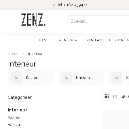
tel. 0162-439477
HOME
✭ NEW✭
VINTAGE DESIGNE
Home
/
Interieur
Interieur
Kasten
Banken
S
146
P
Categorieën
Interieur
Kasten
Banken