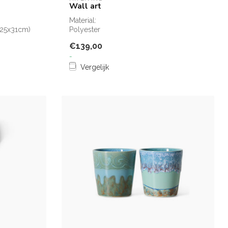
Wall art
Material:
 (25x31cm)
Polyester
Material compounds:
€139,00
100% Polyester
-
Vergelijk