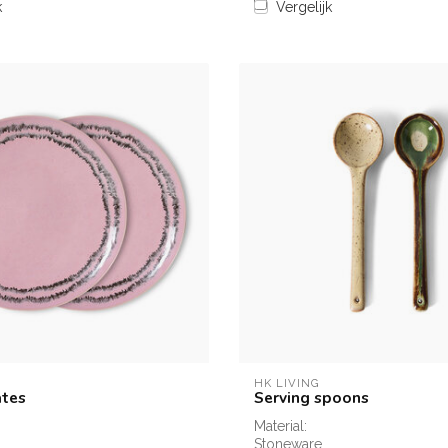
k
Vergelijk
HK LIVING
ates
Serving spoons
Material:
Stoneware