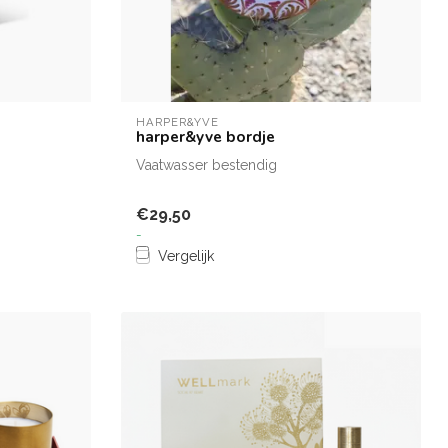
HARPER&YVE
harper&yve bordje
Vaatwasser bestendig
€29,50
-
Vergelijk