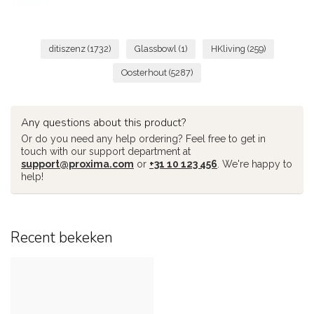
ditiszenz
(1732)
Glassbowl
(1)
HKliving
(259)
Oosterhout
(5287)
Any questions about this product?
Or do you need any help ordering? Feel free to get in
touch with our support department at
support@proxima.com
or
+31 10 123 456
. We're happy to
help!
Recent bekeken