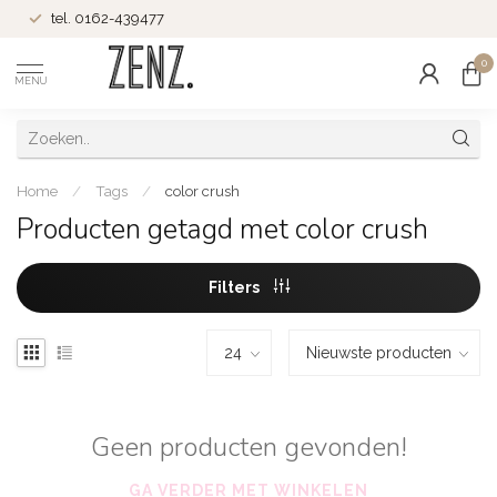
tel. 0162-439477
0
MENU
Home
/
Tags
/
color crush
Producten getagd met color crush
Filters
Geen producten gevonden!
GA VERDER MET WINKELEN