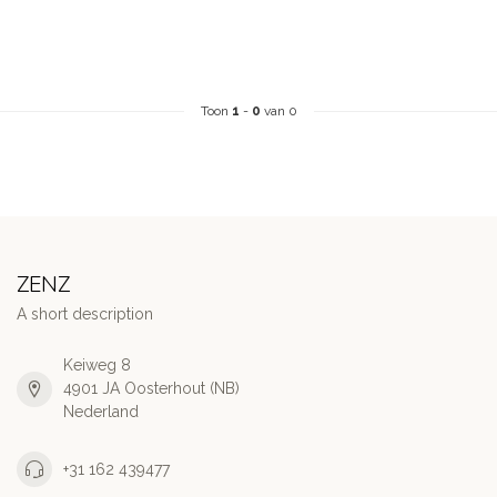
Toon
1
-
0
van 0
ZENZ
A short description
Keiweg 8
4901 JA Oosterhout (NB)
Nederland
+31 162 439477