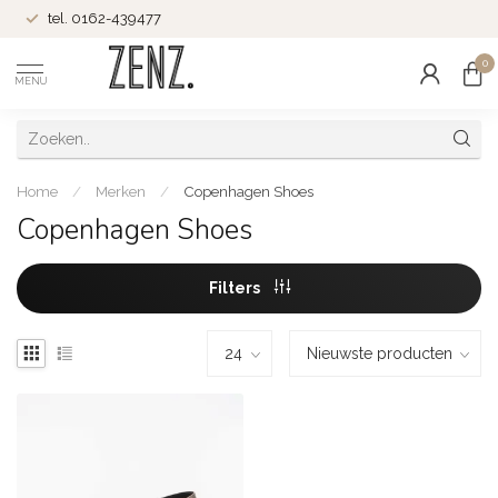
tel. 0162-439477
0
MENU
Home
/
Merken
/
Copenhagen Shoes
Copenhagen Shoes
Filters