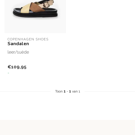
COPENHAGEN SHOES
Sandalen
leer/suède
€109,95
-
Toon
1
-
1
van 1