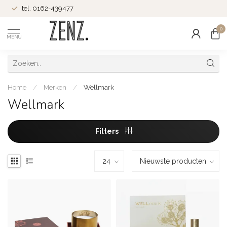
tel. 0162-439477
0
MENU
Home
/
Merken
/
Wellmark
Wellmark
Filters