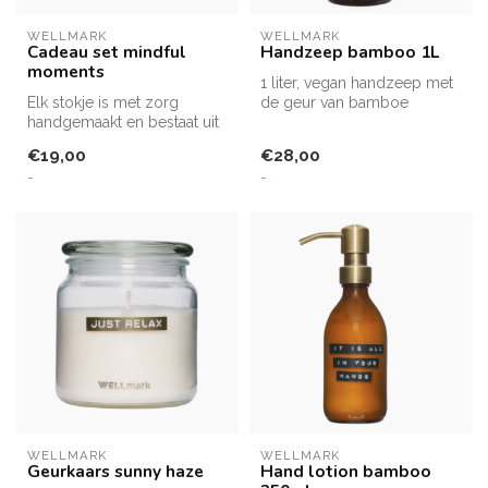
WELLMARK
WELLMARK
Cadeau set mindful
Handzeep bamboo 1L
moments
1 liter, vegan handzeep met
Elk stokje is met zorg
de geur van bamboe
handgemaakt en bestaat uit
een blend van 50%
€19,00
€28,00
gedroogde bl...
-
-
WELLMARK
WELLMARK
Geurkaars sunny haze
Hand lotion bamboo