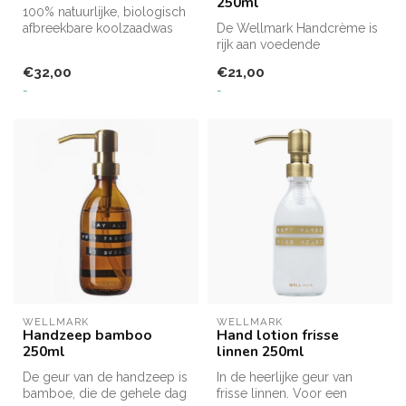
250ml
100% natuurlijke, biologisch
afbreekbare koolzaadwas
De Wellmark Handcrème is
rijk aan voedende
ingrediënten die je handen
€32,00
€21,00
hydrateren...
-
-
WELLMARK
WELLMARK
Handzeep bamboo
Hand lotion frisse
250ml
linnen 250ml
De geur van de handzeep is
In de heerlijke geur van
bamboe, die de gehele dag
frisse linnen. Voor een