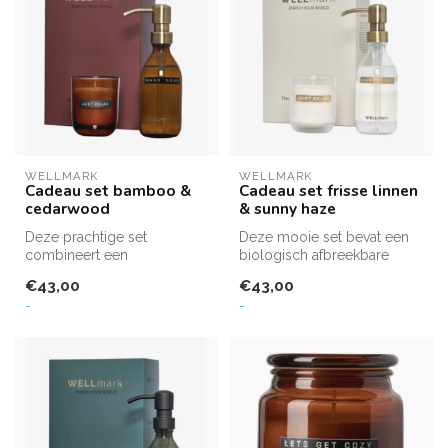
WELLMARK
WELLMARK
Cadeau set bamboo &
Cadeau set frisse linnen
cedarwood
& sunny haze
Deze prachtige set
Deze mooie set bevat een
combineert een
biologisch afbreekbare
verfrissende, biologische
handzeep in de frisse geur
€43,00
€43,00
handzeep in de geur ...
Friss...
-
-