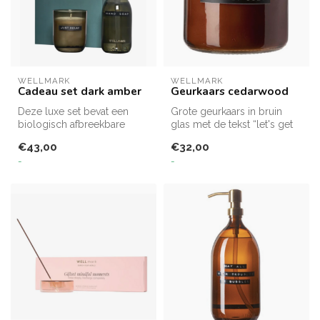
WELLMARK
WELLMARK
Cadeau set dark amber
Geurkaars cedarwood
Deze luxe set bevat een
Grote geurkaars in bruin
biologisch afbreekbare
glas met de tekst “let's get
handzeep van 250 ml en
cozy” en de heerlijke geur...
€43,00
€32,00
een sfeerv...
-
-