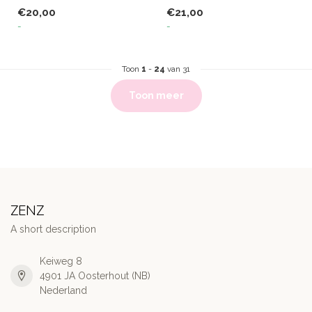
lekker zal ruiken op je ver...
verzachtende werking en
€20,00
€21,00
een lek...
-
-
Toon
1
-
24
van 31
Toon meer
ZENZ
A short description
Keiweg 8
4901 JA Oosterhout (NB)
Nederland