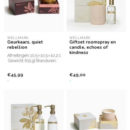
WELLMARK
WELLMARK
Geurkaars, quiet
Giftset roomspray en
rebellion
candle, echoes of
kindness
Afmetingen: 10,5 × 10,5 × 10,2 cm |
Gewicht: 615 g| Branduren:
51
€45,99
€49,00
-
-