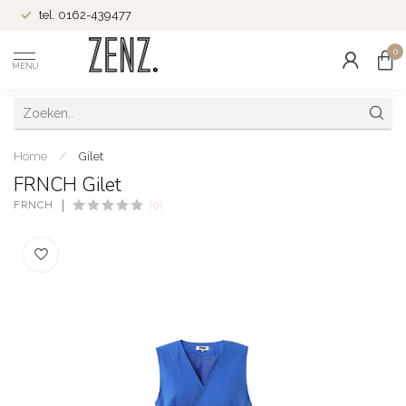
tel. 0162-439477
0
MENU
Home
/
Gilet
FRNCH Gilet
FRNCH
(0)