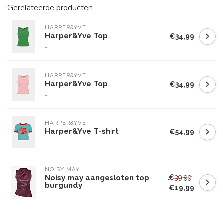
Gerelateerde producten
HARPER&YVE
Harper&Yve Top
€34,99
-
HARPER&YVE
Harper&Yve Top
€34,99
-
HARPER&YVE
Harper&Yve T-shirt
€54,99
-
NOISY MAY
€39,99
Noisy may aangesloten top
burgundy
€19,99
-