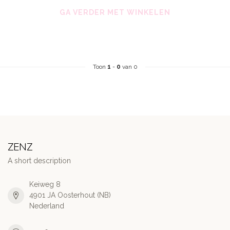
GA VERDER MET WINKELEN
Toon
1
-
0
van 0
ZENZ
A short description
Keiweg 8
4901 JA Oosterhout (NB)
Nederland