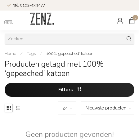
tel. 0162-439477
0
MENU
Home
/
Tags
/
100% ‘gepeached’ katoen
Producten getagd met 100%
‘gepeached’ katoen
Filters
Geen producten gevonden!