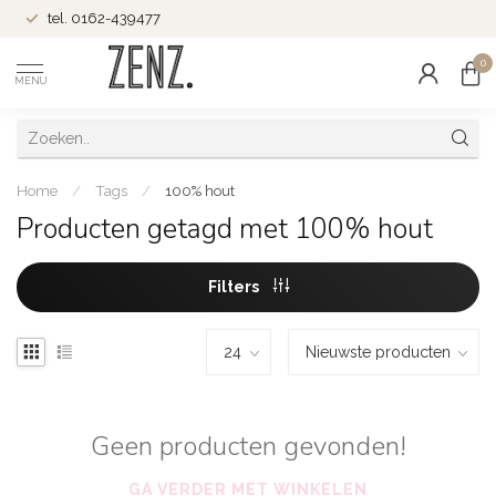
tel. 0162-439477
0
MENU
Home
/
Tags
/
100% hout
Producten getagd met 100% hout
Filters
Geen producten gevonden!
GA VERDER MET WINKELEN