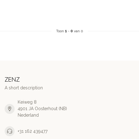
Toon
1
-
0
van 0
ZENZ
A short description
Keiweg 8
4901 JA Oosterhout (NB)
Nederland
+31 162 439477