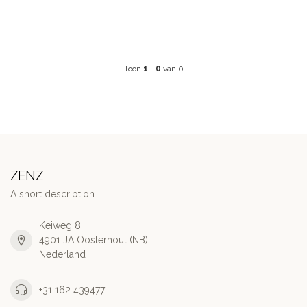
Toon
1
-
0
van 0
ZENZ
A short description
Keiweg 8
4901 JA Oosterhout (NB)
Nederland
+31 162 439477