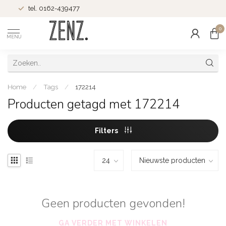
tel. 0162-439477
0
MENU
Home
/
Tags
/
172214
Producten getagd met 172214
Filters
Geen producten gevonden!
GA VERDER MET WINKELEN