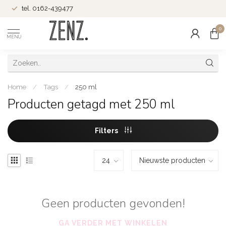
tel. 0162-439477
0
MENU
Home
/
Tags
/
250 ml
Producten getagd met 250 ml
Filters
Geen producten gevonden!
GA VERDER MET WINKELEN