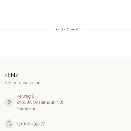
Toon
1
-
0
van 0
ZENZ
A short description
Keiweg 8
4901 JA Oosterhout (NB)
Nederland
+31 162 439477