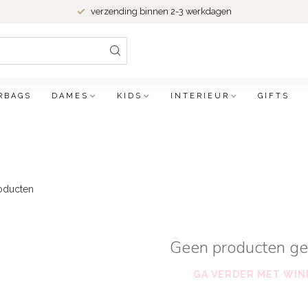
verzending binnen 2-3 werkdagen
RBAGS
DAMES
KIDS
INTERIEUR
GIFTS
oducten
Geen producten g
GA VERDER MET WIN