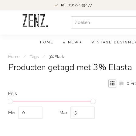
tel. 0162-439477
HOME
✭ NEW✭
VINTAGE DESIGNE
Home
/
Tags
/
3% Elasta
Producten getagd met 3% Elasta
0
Pr
Prijs
Min
Max