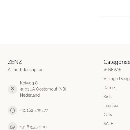
ZENZ
Categorie
A short description
✭ NEW✭
Vintage Desi
Keiweg 8
Dames
4901 JA Oosterhout (NB)
Nederland
Kids
Interieur
+31 162 439477
Gifts
SALE
+31 615352100