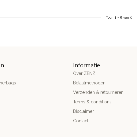
Toon
1
-
0
van 0
ën
Informatie
Over ZENZ
gnerbags
Betaalmethoden
Verzenden & retourneren
Terms & conditions
Disclaimer
Contact