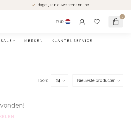
dagelijks nieuwe items online
0
EUR
SALE
MERKEN
KLANTENSERVICE
Toon:
evonden!
KELEN