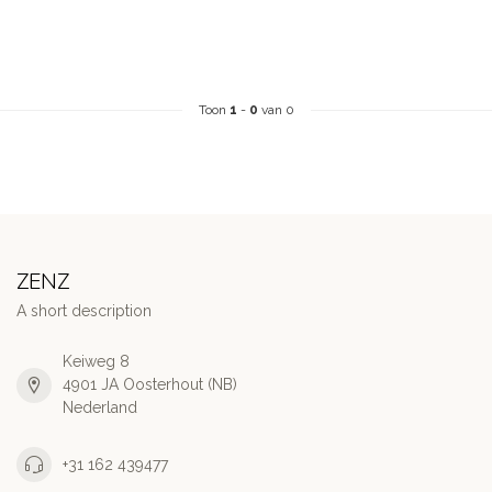
Toon
1
-
0
van 0
ZENZ
A short description
Keiweg 8
4901 JA Oosterhout (NB)
Nederland
+31 162 439477