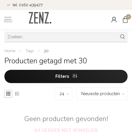
tel. 0162-439477
0
MENU
Home
/
Tags
/
30
Producten getagd met 30
Filters
Geen producten gevonden!
GA VERDER MET WINKELEN