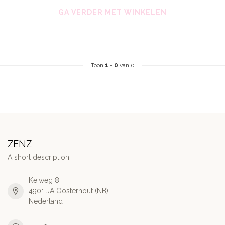
GA VERDER MET WINKELEN
Toon
1
-
0
van 0
ZENZ
A short description
Keiweg 8
4901 JA Oosterhout (NB)
Nederland