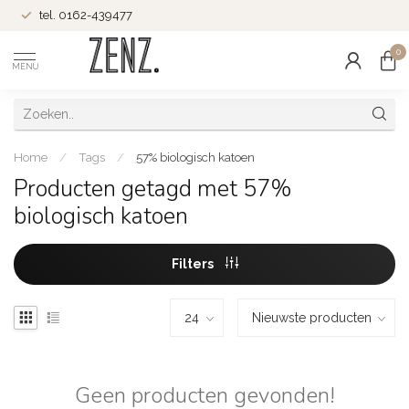
tel. 0162-439477
0
MENU
Home
/
Tags
/
57% biologisch katoen
Producten getagd met 57%
biologisch katoen
Filters
Geen producten gevonden!