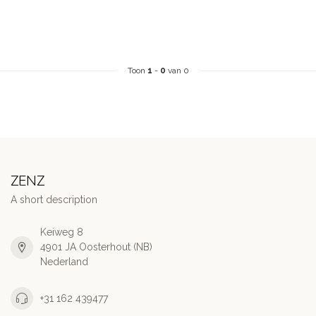
Toon
1
-
0
van 0
ZENZ
A short description
Keiweg 8
4901 JA Oosterhout (NB)
Nederland
+31 162 439477