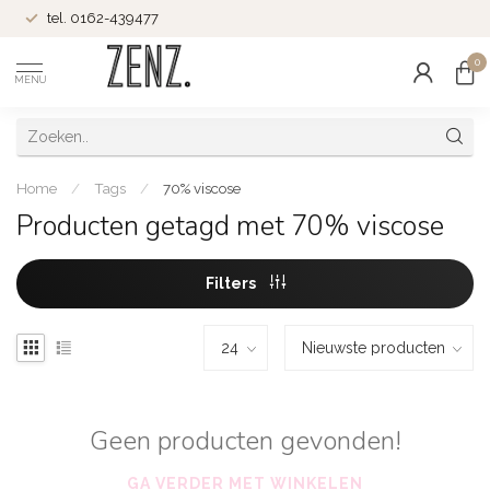
tel. 0162-439477
0
MENU
Home
/
Tags
/
70% viscose
Producten getagd met 70% viscose
Filters
Geen producten gevonden!
GA VERDER MET WINKELEN