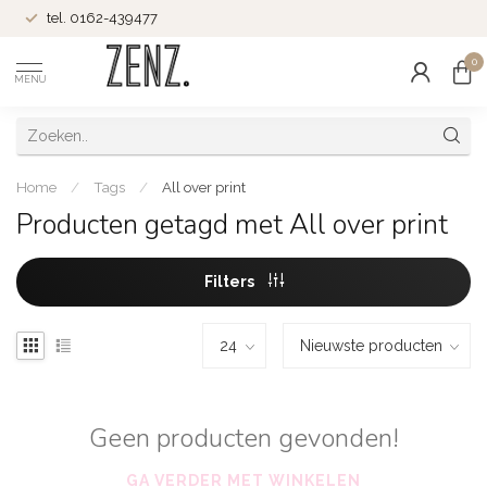
tel. 0162-439477
0
MENU
Home
/
Tags
/
All over print
Producten getagd met All over print
Filters
Geen producten gevonden!
GA VERDER MET WINKELEN