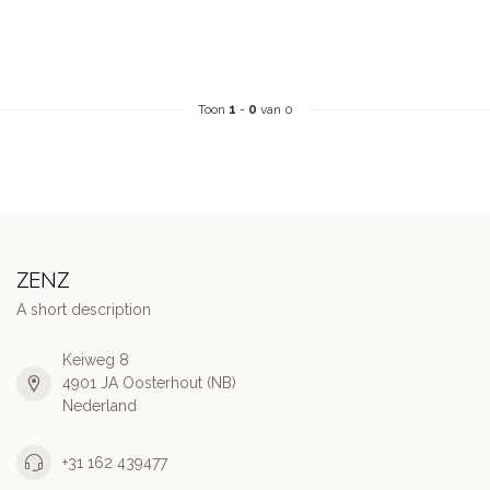
Toon
1
-
0
van 0
ZENZ
A short description
Keiweg 8
4901 JA Oosterhout (NB)
Nederland
+31 162 439477