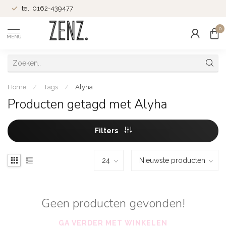
tel. 0162-439477
0
MENU
Home
/
Tags
/
Alyha
Producten getagd met Alyha
Filters
Geen producten gevonden!
GA VERDER MET WINKELEN