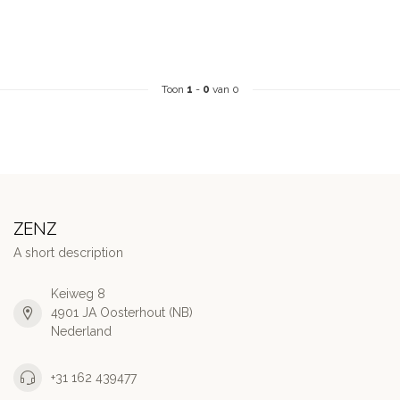
Toon
1
-
0
van 0
ZENZ
A short description
Keiweg 8
4901 JA Oosterhout (NB)
Nederland
+31 162 439477