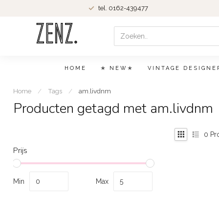
tel. 0162-439477
HOME
✭ NEW✭
VINTAGE DESIGNE
Home
/
Tags
/
am.livdnm
Producten getagd met am.livdnm
0
Pr
Prijs
Min
Max