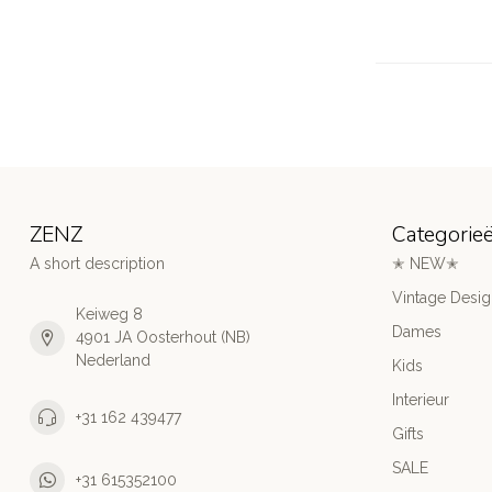
ZENZ
Categorie
A short description
✭ NEW✭
Vintage Desi
Keiweg 8
Dames
4901 JA Oosterhout (NB)
Nederland
Kids
Interieur
+31 162 439477
Gifts
SALE
+31 615352100