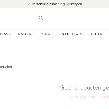
verzending binnen 2-3 werkdagen
RBAGS
DAMES
KIDS
INTERIEUR
GIFTS
oducten
Geen producten g
GA VERDER MET WIN