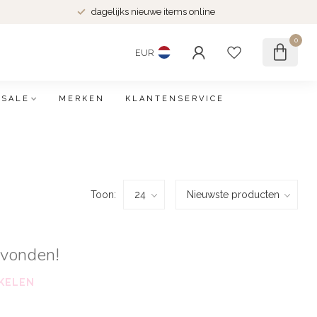
dagelijks nieuwe items online
0
EUR
SALE
MERKEN
KLANTENSERVICE
Toon:
evonden!
KELEN