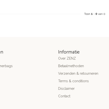
Toon
1
-
0
van 0
ën
Informatie
Over ZENZ
gnerbags
Betaalmethoden
Verzenden & retourneren
Terms & conditions
Disclaimer
Contact