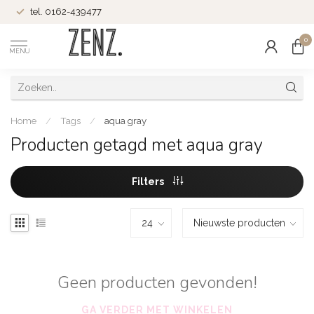
tel. 0162-439477
0
MENU
Home
/
Tags
/
aqua gray
Producten getagd met aqua gray
Filters
Geen producten gevonden!
GA VERDER MET WINKELEN