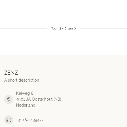
Toon
1
-
0
van 0
ZENZ
A short description
Keiweg 8
4901 JA Oosterhout (NB)
Nederland
+31 162 439477