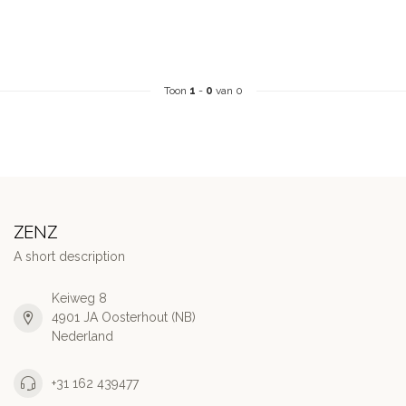
Toon
1
-
0
van 0
ZENZ
A short description
Keiweg 8
4901 JA Oosterhout (NB)
Nederland
+31 162 439477