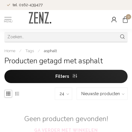
tel. 0162-439477
0
MENU
Home
/
Tags
/
asphalt
Producten getagd met asphalt
Filters
Geen producten gevonden!
GA VERDER MET WINKELEN