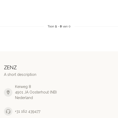
Toon
1
-
0
van 0
ZENZ
A short description
Keiweg 8
4901 JA Oosterhout (NB)
Nederland
+31 162 439477