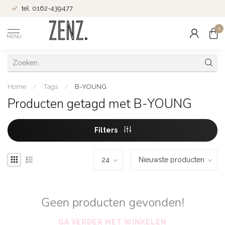
tel. 0162-439477
0
MENU
Home
/
Tags
/
B-YOUNG
Producten getagd met B-YOUNG
Filters
Geen producten gevonden!
GA VERDER MET WINKELEN