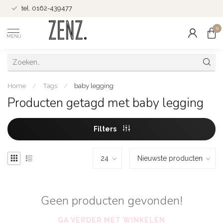
tel. 0162-439477
0
MENU
Home
/
Tags
/
baby legging
Producten getagd met baby legging
Filters
Geen producten gevonden!
GA VERDER MET WINKELEN