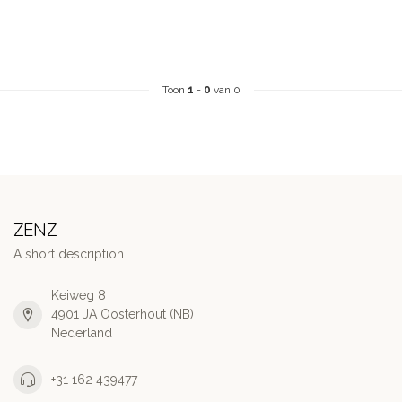
Toon
1
-
0
van 0
ZENZ
A short description
Keiweg 8
4901 JA Oosterhout (NB)
Nederland
+31 162 439477