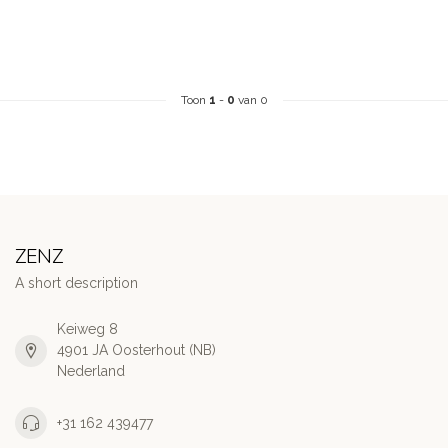
Toon
1
-
0
van 0
ZENZ
A short description
Keiweg 8
4901 JA Oosterhout (NB)
Nederland
+31 162 439477