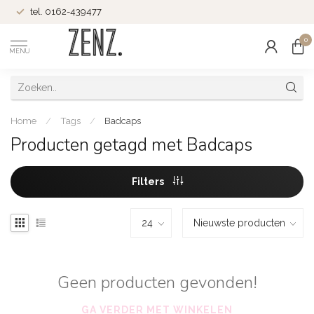
tel. 0162-439477
0
MENU
Home
/
Tags
/
Badcaps
Producten getagd met Badcaps
Filters
Geen producten gevonden!
GA VERDER MET WINKELEN