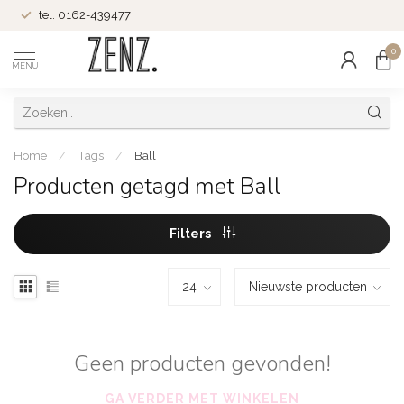
tel. 0162-439477
0
MENU
Home
/
Tags
/
Ball
Producten getagd met Ball
Filters
Geen producten gevonden!
GA VERDER MET WINKELEN