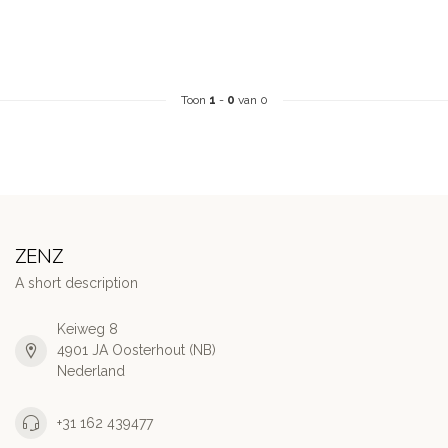
Toon
1
-
0
van 0
ZENZ
A short description
Keiweg 8
4901 JA Oosterhout (NB)
Nederland
+31 162 439477