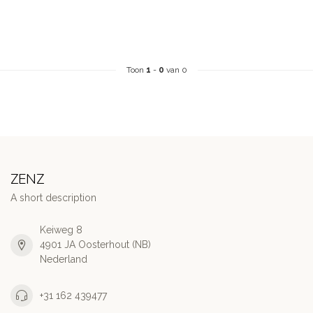
Toon
1
-
0
van 0
ZENZ
A short description
Keiweg 8
4901 JA Oosterhout (NB)
Nederland
+31 162 439477