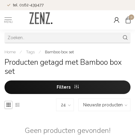
tel. 0162-439477
0
MENU
Home
/
Tags
/
Bamboo box set
Producten getagd met Bamboo box
set
Filters
Geen producten gevonden!