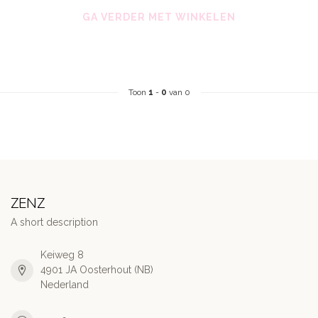
GA VERDER MET WINKELEN
Toon
1
-
0
van 0
ZENZ
A short description
Keiweg 8
4901 JA Oosterhout (NB)
Nederland