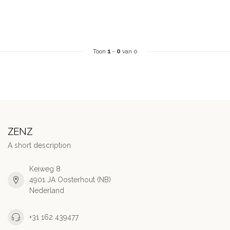
Toon
1
-
0
van 0
ZENZ
A short description
Keiweg 8
4901 JA Oosterhout (NB)
Nederland
+31 162 439477