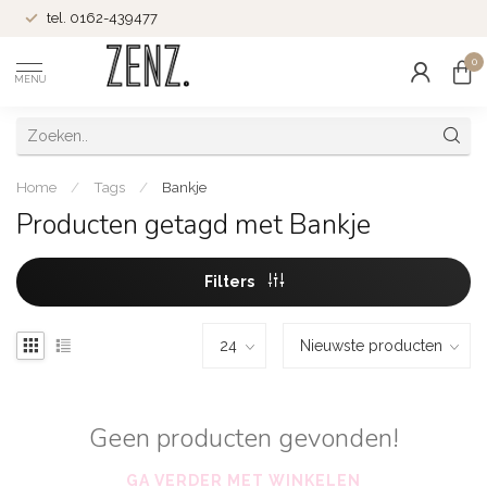
tel. 0162-439477
0
MENU
Home
/
Tags
/
Bankje
Producten getagd met Bankje
Filters
Geen producten gevonden!
GA VERDER MET WINKELEN