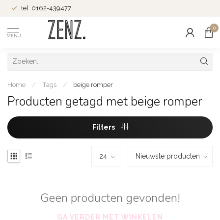
tel. 0162-439477
0
MENU
Home
/
Tags
/
beige romper
Producten getagd met beige romper
Filters
Geen producten gevonden!
GA VERDER MET WINKELEN