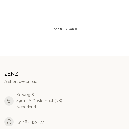
Toon
1
-
0
van 0
ZENZ
A short description
Keiweg 8
4901 JA Oosterhout (NB)
Nederland
+31 162 439477