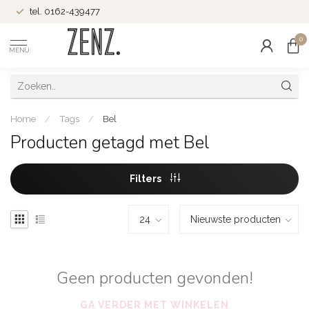
tel. 0162-439477
0
MENU
Home
/
Tags
/
Bel
Producten getagd met Bel
Filters
Geen producten gevonden!
GA VERDER MET WINKELEN