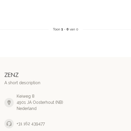
Toon
1
-
0
van 0
ZENZ
A short description
Keiweg 8
4901 JA Oosterhout (NB)
Nederland
+31 162 439477