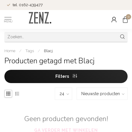
tel. 0162-439477
0
MENU
Home
/
Tags
/
Blacj
Producten getagd met Blacj
Filters
Geen producten gevonden!
GA VERDER MET WINKELEN