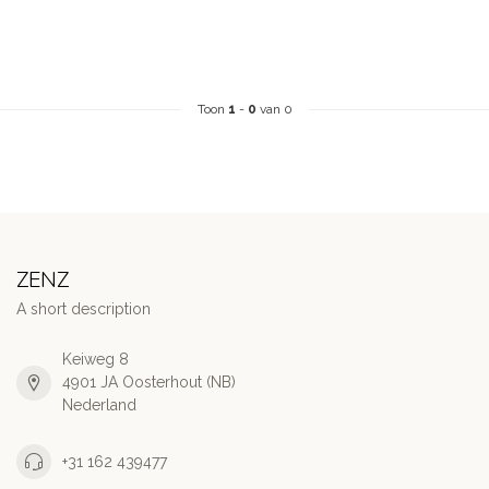
Toon
1
-
0
van 0
ZENZ
A short description
Keiweg 8
4901 JA Oosterhout (NB)
Nederland
+31 162 439477