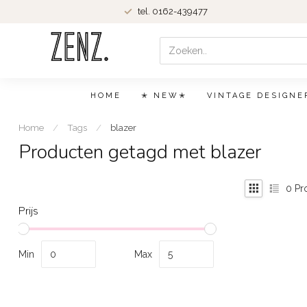
tel. 0162-439477
HOME
✭ NEW✭
VINTAGE DESIGNE
Home
/
Tags
/
blazer
Producten getagd met blazer
0
Pr
Prijs
Min
Max