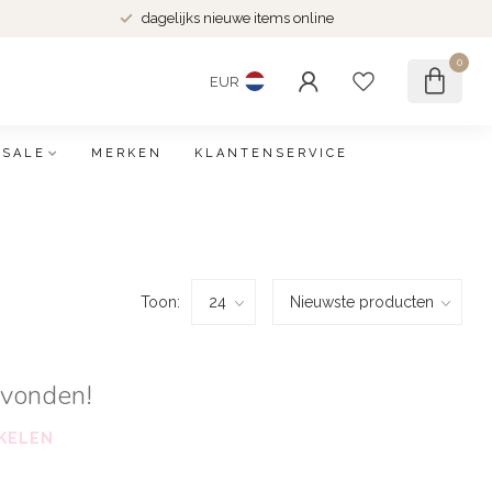
dagelijks nieuwe items online
0
EUR
SALE
MERKEN
KLANTENSERVICE
Toon:
evonden!
KELEN