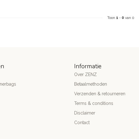
Toon
1
-
0
van 0
ën
Informatie
Over ZENZ
gnerbags
Betaalmethoden
Verzenden & retourneren
Terms & conditions
Disclaimer
Contact