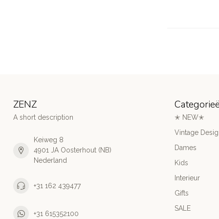
ZENZ
Categorie
A short description
✭ NEW✭
Vintage Desi
Keiweg 8
Dames
4901 JA Oosterhout (NB)
Nederland
Kids
Interieur
+31 162 439477
Gifts
SALE
+31 615352100