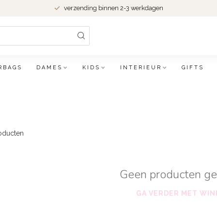
verzending binnen 2-3 werkdagen
RBAGS
DAMES
KIDS
INTERIEUR
GIFTS
oducten
Geen producten g
GA VERDER MET WIN