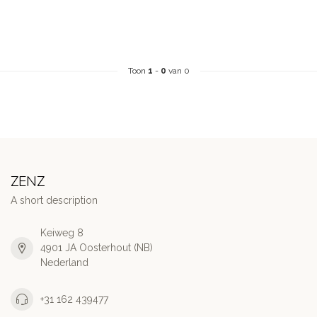
Toon
1
-
0
van 0
ZENZ
A short description
Keiweg 8
4901 JA Oosterhout (NB)
Nederland
+31 162 439477