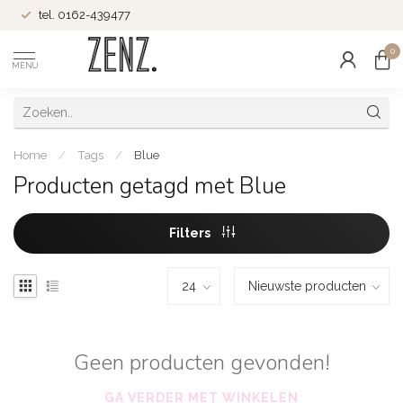
tel. 0162-439477
0
MENU
Home
/
Tags
/
Blue
Producten getagd met Blue
Filters
Geen producten gevonden!
GA VERDER MET WINKELEN