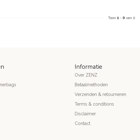
Toon
1
-
0
van 0
ën
Informatie
Over ZENZ
gnerbags
Betaalmethoden
Verzenden & retourneren
Terms & conditions
Disclaimer
Contact