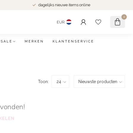
dagelijks nieuwe items online
0
EUR
SALE
MERKEN
KLANTENSERVICE
Toon:
evonden!
KELEN