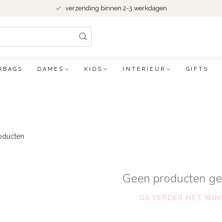
verzending binnen 2-3 werkdagen
RBAGS
DAMES
KIDS
INTERIEUR
GIFTS
oducten
Geen producten g
GA VERDER MET WIN