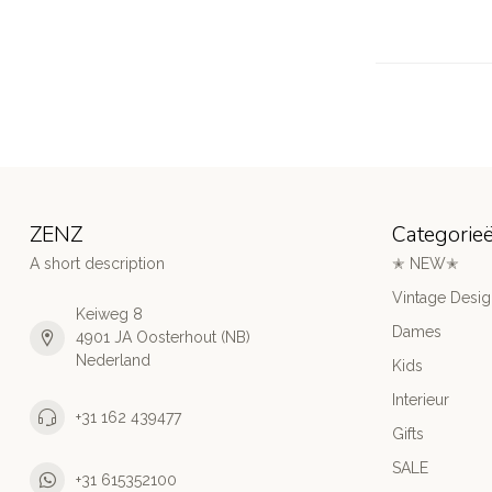
ZENZ
Categorie
A short description
✭ NEW✭
Vintage Desi
Keiweg 8
Dames
4901 JA Oosterhout (NB)
Nederland
Kids
Interieur
+31 162 439477
Gifts
SALE
+31 615352100