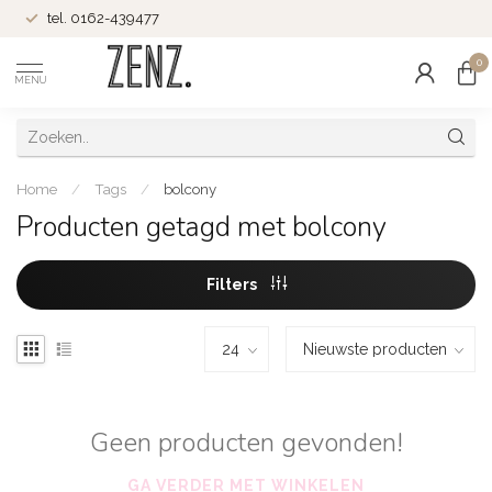
tel. 0162-439477
0
MENU
Home
/
Tags
/
bolcony
Producten getagd met bolcony
Filters
Geen producten gevonden!
GA VERDER MET WINKELEN