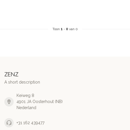
Toon
1
-
0
van 0
ZENZ
A short description
Keiweg 8
4901 JA Oosterhout (NB)
Nederland
+31 162 439477