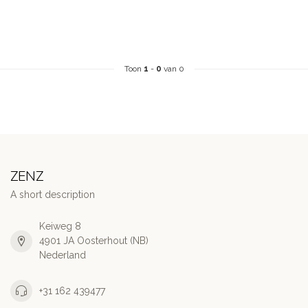
Toon
1
-
0
van 0
ZENZ
A short description
Keiweg 8
4901 JA Oosterhout (NB)
Nederland
+31 162 439477