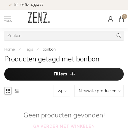
tel. 0162-439477
0
MENU
Home
/
Tags
/
bonbon
Producten getagd met bonbon
Filters
Geen producten gevonden!
GA VERDER MET WINKELEN