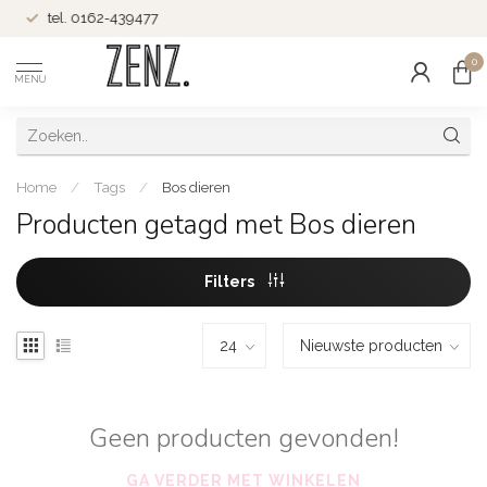
tel. 0162-439477
0
MENU
Home
/
Tags
/
Bos dieren
Producten getagd met Bos dieren
Filters
Geen producten gevonden!
GA VERDER MET WINKELEN