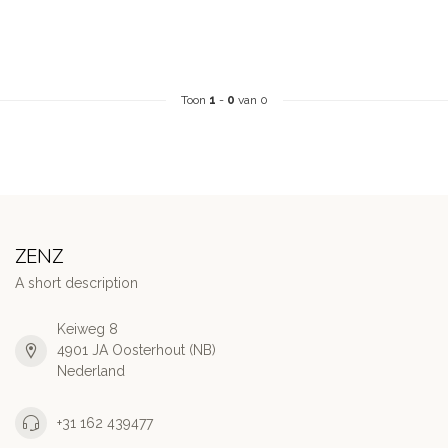
Toon
1
-
0
van 0
ZENZ
A short description
Keiweg 8
4901 JA Oosterhout (NB)
Nederland
+31 162 439477