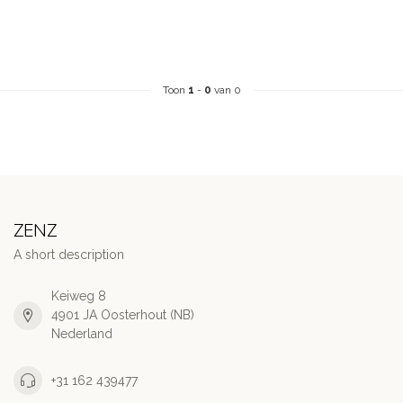
Toon
1
-
0
van 0
ZENZ
A short description
Keiweg 8
4901 JA Oosterhout (NB)
Nederland
+31 162 439477