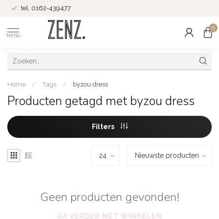
tel. 0162-439477
0
MENU
Home
/
Tags
/
byzou dress
Producten getagd met byzou dress
Filters
Geen producten gevonden!
GA VERDER MET WINKELEN