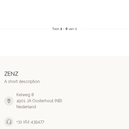
Toon
1
-
0
van 0
ZENZ
A short description
Keiweg 8
4901 JA Oosterhout (NB)
Nederland
+31 162 439477