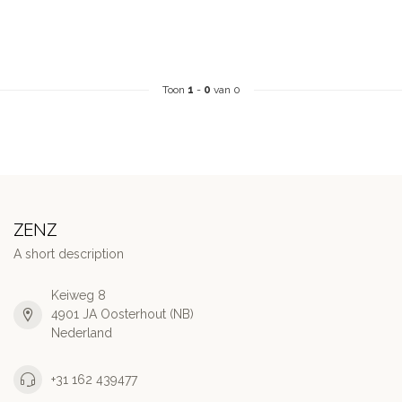
Toon
1
-
0
van 0
ZENZ
A short description
Keiweg 8
4901 JA Oosterhout (NB)
Nederland
+31 162 439477