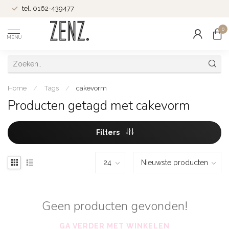
tel. 0162-439477
0
MENU
Home
/
Tags
/
cakevorm
Producten getagd met cakevorm
Filters
Geen producten gevonden!
GA VERDER MET WINKELEN