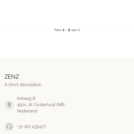
Toon
1
-
0
van 0
ZENZ
A short description
Keiweg 8
4901 JA Oosterhout (NB)
Nederland
+31 162 439477