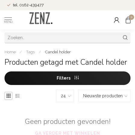
tel. 0162-439477
0
MENU
Home
/
Tags
/
Candel holder
Producten getagd met Candel holder
Filters
Geen producten gevonden!
GA VERDER MET WINKELEN