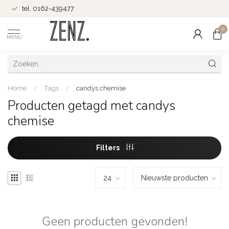
tel. 0162-439477
0
MENU
Home
/
Tags
/
candys chemise
Producten getagd met candys
chemise
Filters
Geen producten gevonden!