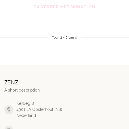
GA VERDER MET WINKELEN
Toon
1
-
0
van 0
ZENZ
A short description
Keiweg 8
4901 JA Oosterhout (NB)
Nederland