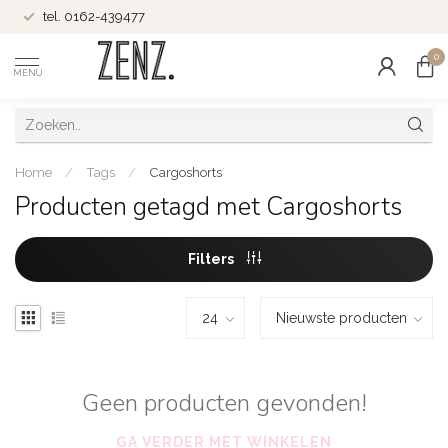
tel. 0162-439477
0
MENU
Home
/
Tags
/
Cargoshorts
Producten getagd met Cargoshorts
Filters
Geen producten gevonden!
GA VERDER MET WINKELEN