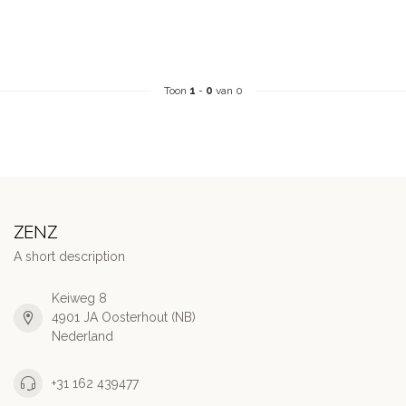
Toon
1
-
0
van 0
ZENZ
A short description
Keiweg 8
4901 JA Oosterhout (NB)
Nederland
+31 162 439477