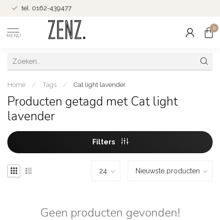
tel. 0162-439477
0
MENU
Home
/
Tags
/
Cat light lavender
Producten getagd met Cat light
lavender
Filters
Geen producten gevonden!