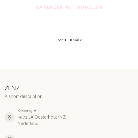
GA VERDER MET WINKELEN
Toon
1
-
0
van 0
ZENZ
A short description
Keiweg 8
4901 JA Oosterhout (NB)
Nederland