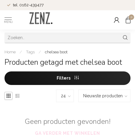
tel. 0162-439477
0
MENU
Home
/
Tags
/
chelsea boot
Producten getagd met chelsea boot
Filters
Geen producten gevonden!
GA VERDER MET WINKELEN