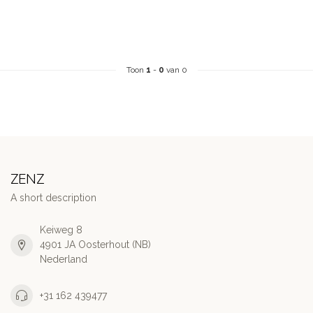
Toon
1
-
0
van 0
ZENZ
A short description
Keiweg 8
4901 JA Oosterhout (NB)
Nederland
+31 162 439477