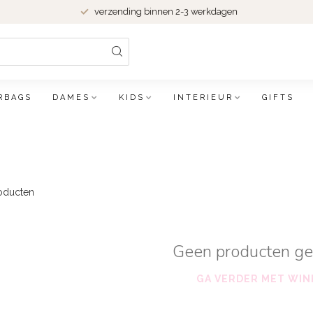
verzending binnen 2-3 werkdagen
RBAGS
DAMES
KIDS
INTERIEUR
GIFTS
oducten
Geen producten g
GA VERDER MET WIN