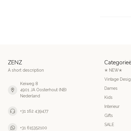
ZENZ
Categorie
A short description
✭ NEW✭
Vintage Desi
Keiweg 8
Dames
4901 JA Oosterhout (NB)
Nederland
Kids
Interieur
+31 162 439477
Gifts
SALE
+31 615352100