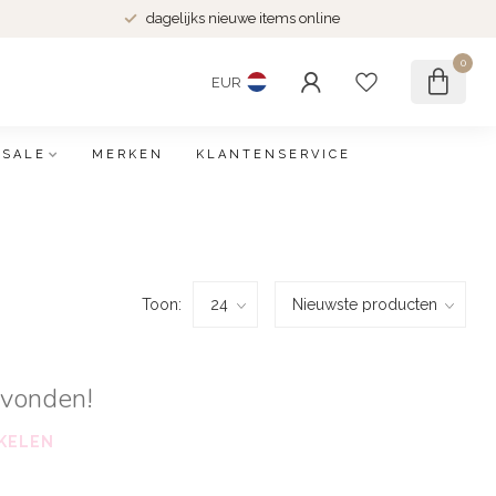
dagelijks nieuwe items online
0
EUR
SALE
MERKEN
KLANTENSERVICE
Toon:
evonden!
KELEN