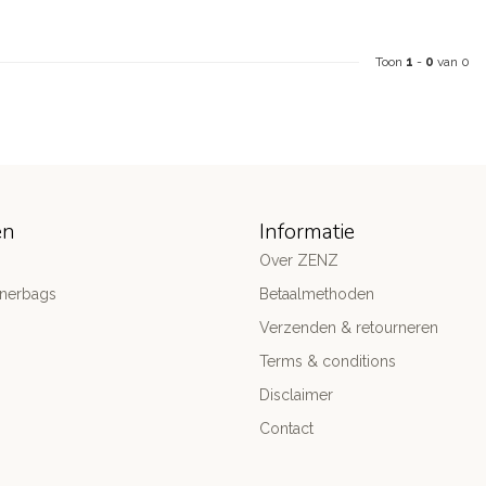
Toon
1
-
0
van 0
ën
Informatie
Over ZENZ
gnerbags
Betaalmethoden
Verzenden & retourneren
Terms & conditions
Disclaimer
Contact