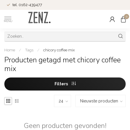
tel. 0162-439477
0
MENU
Home
/
Tags
/
chicory coffee mix
Producten getagd met chicory coffee
mix
Filters
Geen producten gevonden!