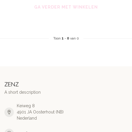
GA VERDER MET WINKELEN
Toon
1
-
0
van 0
ZENZ
A short description
Keiweg 8
4901 JA Oosterhout (NB)
Nederland