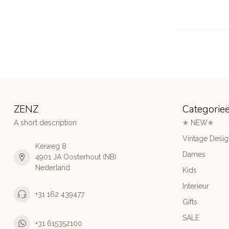
ZENZ
Categorie
A short description
✭ NEW✭
Vintage Desi
Keiweg 8
Dames
4901 JA Oosterhout (NB)
Nederland
Kids
Interieur
+31 162 439477
Gifts
SALE
+31 615352100