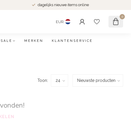
dagelijks nieuwe items online
0
EUR
SALE
MERKEN
KLANTENSERVICE
Toon:
evonden!
KELEN