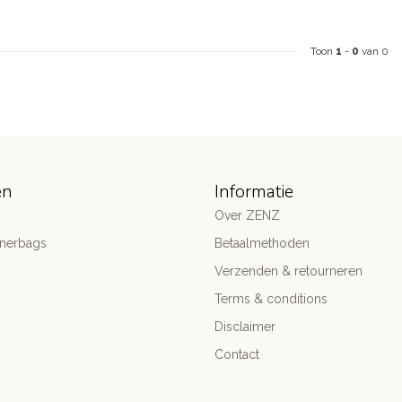
Toon
1
-
0
van 0
ën
Informatie
Over ZENZ
gnerbags
Betaalmethoden
Verzenden & retourneren
Terms & conditions
Disclaimer
Contact