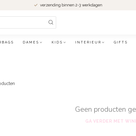
verzending binnen 2-3 werkdagen
RBAGS
DAMES
KIDS
INTERIEUR
GIFTS
oducten
Geen producten g
GA VERDER MET WIN